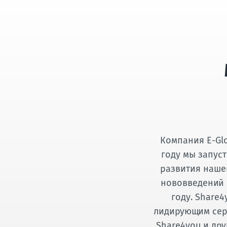
Компания E-Glob
году мы запус
развития нашег
нововведений 
году. Share
лидирующим сер
Share4you и др