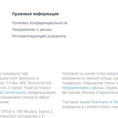
Правовая информация
Политика Конфиденциальности
Уведомление о рисках
Регламентирующие документы
истрирована под
Торговля на рынке Forex предп
икции Сент-Винсента и
возможность полной потери сре
, P.O.Box 2897, Richmond Hill
трейдерам. Повышение плеча п
ines. E-Global Trade & Finance
Уведомлением о рисках
. Серви
ial Commission
), международной
Австралии, Японии и Европейск
разрешением споров в сфере
ынке.
Торговые марки
Share4you
и
Fo
защищены в соответствии с зак
Office 6, 1107 Nicosia, Cyprus.),
тнерское соглашение с E-