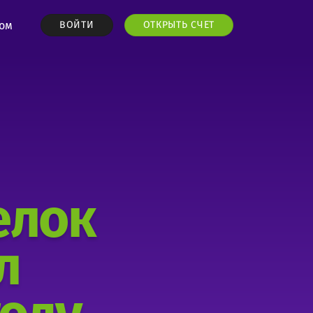
ром
ВОЙТИ
ОТКРЫТЬ СЧЕТ
елок
л