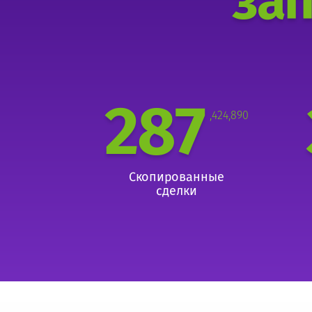
зап
287
,424,890
Скопированные
сделки