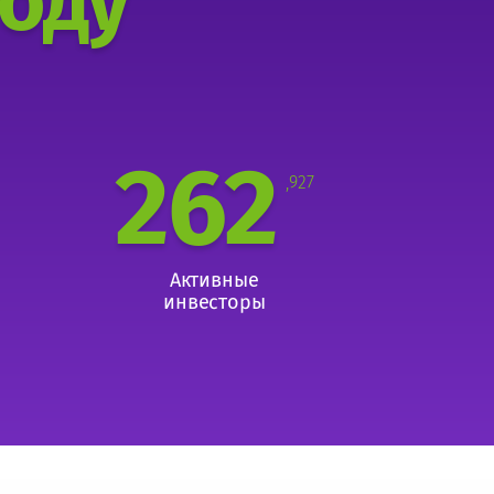
году
262
,927
Активные
инвесторы