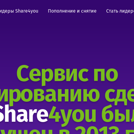
идеры Share4you
Пополнение и снятие
Стать лиде
Сервис по
ированию сд
Share
4you бы